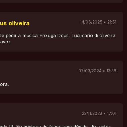
us oliveira
14/06/2025 • 21:51
 de pedir a musica Enxuga Deus. Lucimario di oliveira
avor.
07/03/2024 • 13:38
ora.
23/11/2023 • 17:01
da III. Eu gostaria de fazer uma dúvida . Eu estou