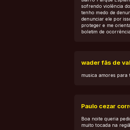
sofrendo violência d
tenho medo de denunc
denunciar ele por is
proteger e me orient
boletim de ocorrência
wader fãs de val
musica amores para 
Paulo cezar cor
Boa noite queria ped
muito tocada na regi