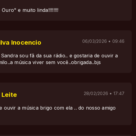
uro" e muito linda!!!!!!!!
lva Inocencio
06/03/2026 • 09:46
andra sou fã da sua rádio.. e gostaria de ouvir a
lo..a música viver sem você..obrigada..bjs
 Leite
28/02/2026 • 17:47
e ouvir a música brigo com ela .. do nosso amigo