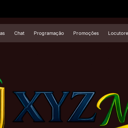
ias
Chat
Programação
Promoções
Locutor