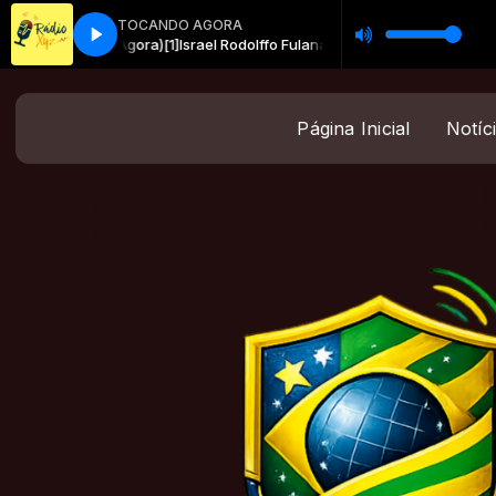
TOCANDO AGORA
 (Aqui e Agora)[1]
Israel Rodolffo Fulana (Aqui e Agora)[1]
Página Inicial
Notíc