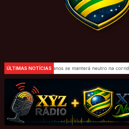
ublicanos se manterá neutro na corrida presidencial
ÚLTIMAS NOTÍCIAS