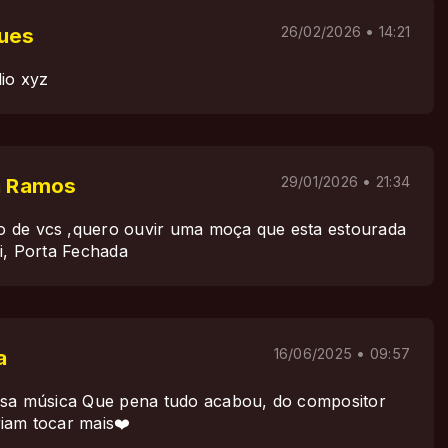
gues
26/02/2026 • 14:21
dio xyz
va Ramos
29/01/2026 • 21:34
 de vcs ,quero ouvir uma moça que esta estourada
i, Porta Fechada
a
16/06/2025 • 09:57
ssa música Que pena tudo acabou, do compositor
iam tocar mais❤️