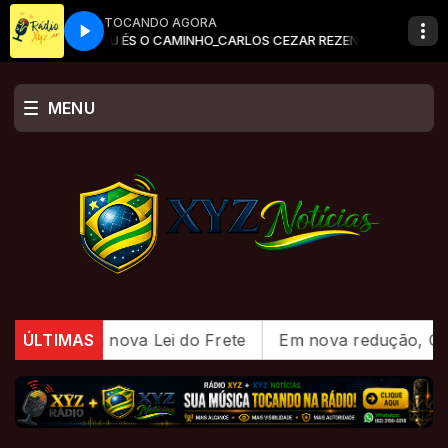
TOCANDO AGORA
TU ÉS O CAMINHO_CARLOS CEZAR REZENDE_289995043
MENU
a nova Lei do Frete
ÚLTIMAS
Em nova redução, Copom baixa t