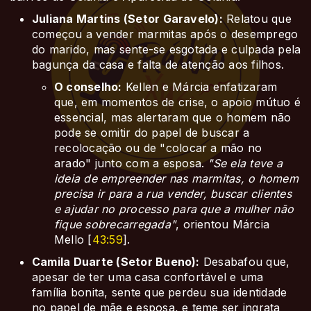
Juliana Martins (Setor Garavelo):
Relatou que
começou a vender marmitas após o desemprego
do marido, mas sente-se esgotada e culpada pela
bagunça da casa e falta de atenção aos filhos.
O conselho:
Kellen e Márcia enfatizaram
que, em momentos de crise, o apoio mútuo é
essencial, mas alertaram que o homem não
pode se omitir do papel de buscar a
recolocação ou de "colocar a mão no
arado" junto com a esposa.
"Se ela teve a
ideia de empreender nas marmitas, o homem
precisa ir para a rua vender, buscar clientes
e ajudar no processo para que a mulher não
fique sobrecarregada"
, orientou Márcia
Mello [
43:59
].
Camila Duarte (Setor Bueno):
Desabafou que,
apesar de ter uma casa confortável e uma
família bonita, sente que perdeu sua identidade
no papel de mãe e esposa, e teme ser ingrata