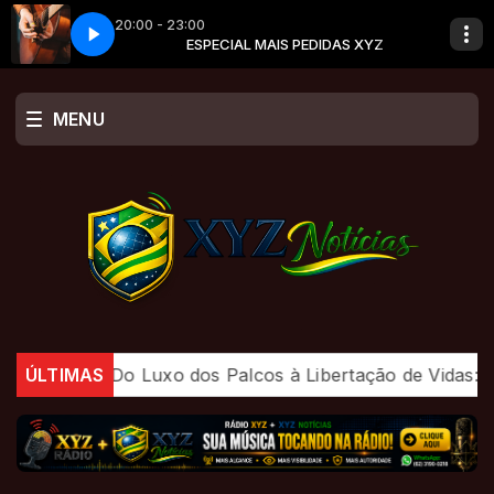
20:00 - 23:00
INGOS NETO_FONE_75999126448
 PEDIDAS XYZ
ESPECIAL MAIS PEDIDAS XYZ
ANÉIS DE SATURNO_DOMINGOS NETO_
MENU
m julho
ÚLTIMAS
Do Luxo dos Palcos à Libertação de Vidas: A 