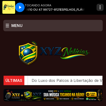
TOCANDO AGORA
UZ_ 47 99104-8610 OU 47 99727-8121
ESPELHOS_FLÁVIO SANTA CRUZ_ 
MENU
es em julho
ÚLTIMAS
Do Luxo dos Palcos à Libertação de Vidas