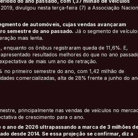
ríodo do ano passado, com 1,37 milhão de veículos
 2019, divulgou nesta terça-feira (7) a Associação Nacion
 segmento de automóveis, cujas vendas avançaram
eiro semestre do ano passado.
Já o segmento de veículo
ração mais lenta.
 enquanto os ônibus registraram queda de 11,6%. E,
presentado resultados melhores do que no ano passad
 expectativa de mais um ano de retração.
% no primeiro semestre do ano, com 1,42 milhão de
idades comercializadas, alta de 28% frente a junho do a
estre, principalmente nas vendas de veículos no merca
ectativa de crescimento para o ano.
e o ano de 2026 ultrapassando a marca de 3 milhões d
do desde 2014. Se essa projeção se confirmar, diz a