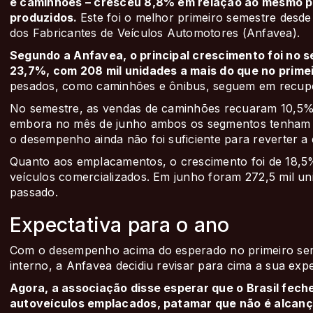
e caminhões – cresceu 8,8% em relação ao mesmo pe
produzidos.
Este foi o melhor primeiro semestre desde
dos Fabricantes de Veículos Automotores (Anfavea).
Segundo a Anfavea, o principal crescimento foi no
23,7%, com 208 mil unidades a mais do que no prim
pesados, como caminhões e ônibus, seguem em recupe
No semestre, as vendas de caminhões recuaram 10,5%,
embora no mês de junho ambos os segmentos tenham a
o desempenho ainda não foi suficiente para reverter a
Quanto aos emplacamentos, o crescimento foi de 18,5
veículos comercializados. Em junho foram 272,5 mil un
passado.
Expectativa para o ano
Com o desempenho acima do esperado no primeiro sem
interno, a Anfavea decidiu revisar para cima a sua exp
Agora, a associação disse esperar que o Brasil fech
autoveículos emplacados, patamar que não é alcança