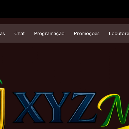
ias
Chat
Programação
Promoções
Locutor