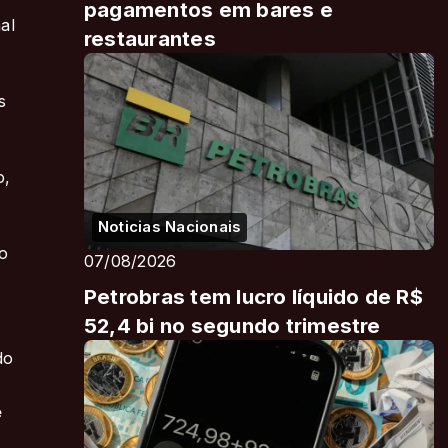
pagamentos em bares e
al
restaurantes
s
o,
Noticias Nacionais
no
07/08/2026
Petrobras tem lucro líquido de R$
52,4 bi no segundo trimestre
do
e